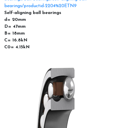
bearings/productid-2204%20ETN9
Self-aligning ball bearings
d= 20mm
D= 47mm
B= 18mm
C= 16.8kN
C0= 4.15kN