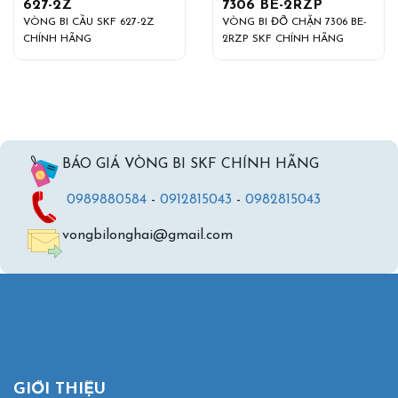
627-2Z
7306 BE-2RZP
VÒNG BI CẦU SKF 627-2Z
VÒNG BI ĐỠ CHẶN 7306 BE-
CHÍNH HÃNG
2RZP SKF CHÍNH HÃNG
BÁO GIÁ VÒNG BI SKF CHÍNH HÃNG
0989880584
-
0912815043
-
0982815043
vongbilonghai@gmail.com
GIỚI THIỆU