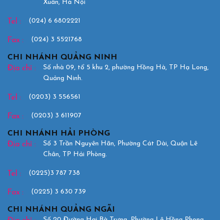
Xuân, Hà Nội
(024) 6 6802221
Tel :
(024) 3 5521768
Fax :
CHI NHÁNH QUẢNG NINH
Số nhà 09, tổ 5 khu 2, phường Hồng Hà, TP Hạ Long,
Địa chỉ :
Quảng Ninh.
(0203) 3 556561
Tel :
(0203) 3 611907
Fax :
CHI NHÁNH HẢI PHÒNG
Số 3 Trần Nguyên Hãn, Phường Cát Dài, Quận Lê
Địa chỉ :
Chân, TP Hải Phòng.
(0225)3 787 738
Tel :
(0225) 3 630 739
Fax :
CHI NHÁNH QUẢNG NGÃI
Số 20 Đường Hai Bà Trưng, Phường Lê Hồng Phong,