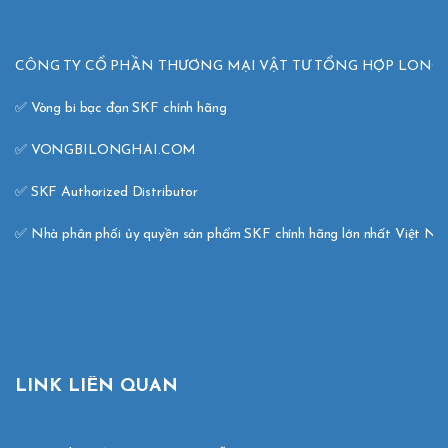
CÔNG TY CỔ PHẦN THƯƠNG MẠI VẬT TƯ TỔNG HỢP LONG H
✅ Vòng bi bạc đạn SKF chính hãng 

✅ VONGBILONGHAI.COM 

✅ SKF Authorized Distributor 

✅ Nhà phân phối ủy quyền sản phẩm SKF chính hãng lớn nhất Việt N
LINK LIÊN QUAN