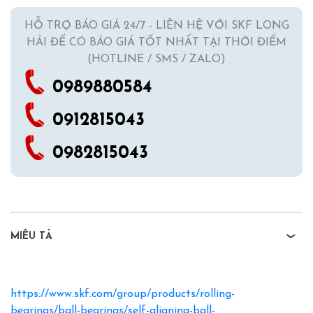
HỖ TRỢ BÁO GIÁ 24/7 - LIÊN HỆ VỚI SKF LONG
HẢI ĐỂ CÓ BÁO GIÁ TỐT NHẤT TẠI THỜI ĐIỂM
(HOTLINE / SMS / ZALO)
0989880584
0912815043
0982815043
MIÊU TẢ
https://www.skf.com/group/products/rolling-
bearings/ball-bearings/self-aligning-ball-