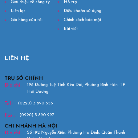
Giới thiệu về công ty
Hỗ trợ
Liên lạc
Điều khoản sử dụng
Giỏ hàng của tôi
Chính sách bảo mật
Bài viết
LIÊN HỆ
TRỤ SỞ CHÍNH
198 Đường Tuệ Tĩnh Kéo Dài, Phường Bình Hàn, TP
Địa chỉ :
Hải Dương
(0220) 3 890 556
Tel :
(0220) 3 890 997
Fax :
CHI NHÁNH HÀ NỘI
Số 192 Nguyễn Xiển, Phường Hạ Đình, Quận Thanh
Địa chỉ :