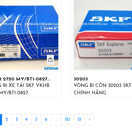
 2720 MY/BT1-0827
30203
2049/011
 BI XE TẢI SKF VKHB
VÒNG BI CÔN 30203 SKF
MY/BT1-0827
CHÍNH HÃNG
049/011
2
3
4
5
6
...
50
51
›