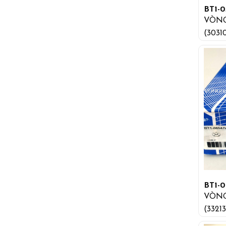
BT1-0
VÒNG
(3031
BT1-0
VÒNG
(33213