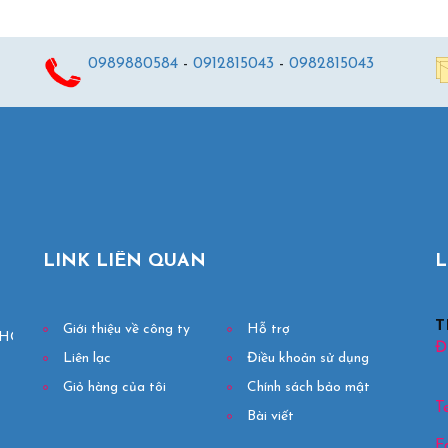
0989880584
-
0912815043
-
0982815043
LINK LIÊN QUAN
L
T
Giới thiệu về công ty
Hỗ trợ
HỢP LONG HẢI

Đị
Liên lạc
Điều khoản sử dụng
Giỏ hàng của tôi
Chính sách bảo mật
Te
Bài viết
F