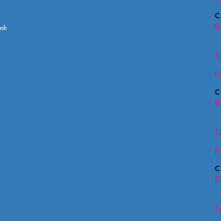
C
Đị
 nhất Việt Nam
Te
F
C
Đị
Te
F
C
Đị
Te