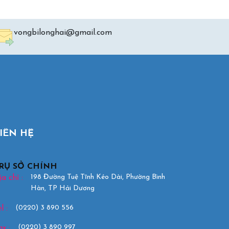
vongbilonghai@gmail.com
IÊN HỆ
RỤ SỞ CHÍNH
198 Đường Tuệ Tĩnh Kéo Dài, Phường Bình
a chỉ :
Hàn, TP Hải Dương
(0220) 3 890 556
l :
(0220) 3 890 997
ax :