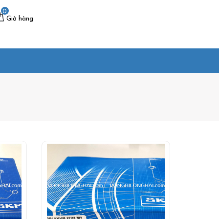
0
Giở hàng