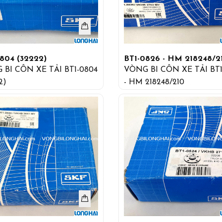
804 (32222)
BT1-0826 - HM 218248/2
 BI CÔN XE TẢI BT1-0804
VÒNG BI CÔN XE TẢI BT1
2)
- HM 218248/210