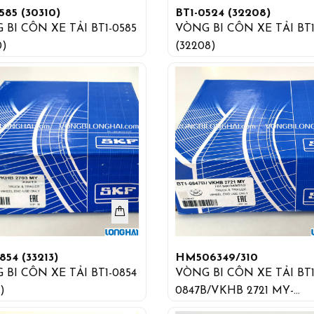
585 (30310)
BT1-0524 (32208)
 BI CÔN XE TẢI BT1-0585
VÒNG BI CÔN XE TẢI BT1
0)
(32208)
854 (33213)
HM506349/310
 BI CÔN XE TẢI BT1-0854
VÒNG BI CÔN XE TẢI BT1
)
0847B/VKHB 2721 MY-
HH506349/310