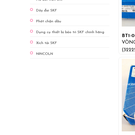
Dây đai SKF
Phớt chặn dầu
Dụng cụ thiết bị bảo trì SKF chính hãng
BT1-0
VÒNG
Xích tải SKF
(3222
NINCOLN