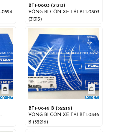
BT1-0803 (31313)
-0524
VÒNG BI CÔN XE TẢI BT1-0803
(31313)
BT1-0846 B (32216)
-
VÒNG BI CÔN XE TẢI BT1-0846
B (32216)