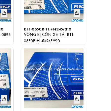
10
BT1-0850B-H 414245/210
-0826
VÒNG BI CÔN XE TẢI BT1-
0850B-H 414245/210