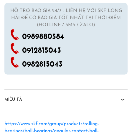
HỖ TRỢ BÁO GIÁ 24/7 - LIÊN HỆ VỚI SKF LONG
HẢI ĐỂ CÓ BÁO GIÁ TỐT NHẤT TẠI THỜI ĐIỂM
(HOTLINE / SMS / ZALO)
0989880584
0912815043
0982815043
MIÊU TẢ
https://www.skf.com/group/products/rolling-
bearings/ball-bearings/angular-contact-ball-