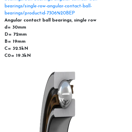
bearings/single-row-angular-contact-ball-
bearings/productid-7306%20BEP
Angular contact ball bearings, single row
d= 30mm
D= 72mm
B= 19mm
C= 32.5kN
C0= 19.3kN