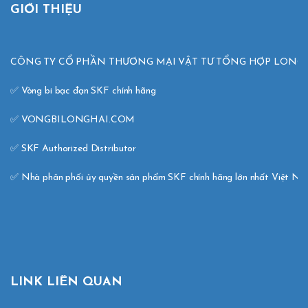
GIỚI THIỆU
CÔNG TY CỔ PHẦN THƯƠNG MẠI VẬT TƯ TỔNG HỢP LONG H
✅ Vòng bi bạc đạn SKF chính hãng 

✅ VONGBILONGHAI.COM 

✅ SKF Authorized Distributor 

✅ Nhà phân phối ủy quyền sản phẩm SKF chính hãng lớn nhất Việt N
LINK LIÊN QUAN