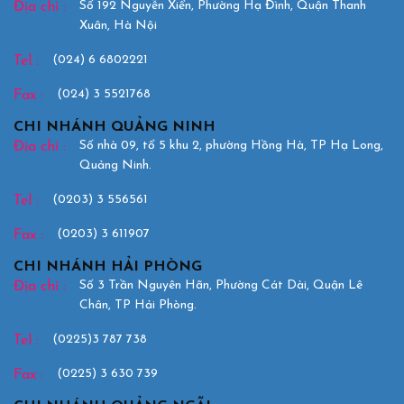
Số 192 Nguyễn Xiển, Phường Hạ Đình, Quận Thanh
Địa chỉ :
Xuân, Hà Nội
(024) 6 6802221
Tel :
(024) 3 5521768
Fax :
CHI NHÁNH QUẢNG NINH
Số nhà 09, tổ 5 khu 2, phường Hồng Hà, TP Hạ Long,
Địa chỉ :
Quảng Ninh.
(0203) 3 556561
Tel :
(0203) 3 611907
Fax :
CHI NHÁNH HẢI PHÒNG
Số 3 Trần Nguyên Hãn, Phường Cát Dài, Quận Lê
Địa chỉ :
Chân, TP Hải Phòng.
(0225)3 787 738
Tel :
(0225) 3 630 739
Fax :