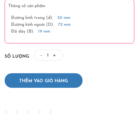
Thông số sản phẩm
Đường kính trong (d):
30 mm
Đường kính ngoài (D):
72 mm
Độ dày (B):
19 mm
-
+
SỐ LƯỢNG
THÊM VÀO GIỎ HÀNG