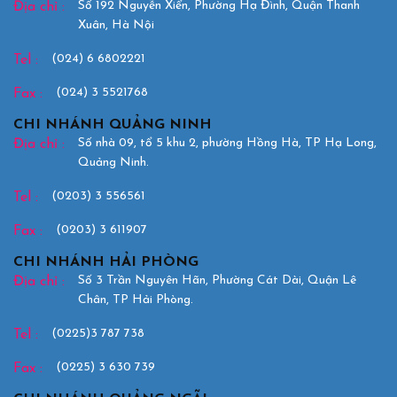
Số 192 Nguyễn Xiển, Phường Hạ Đình, Quận Thanh
Địa chỉ :
Xuân, Hà Nội
(024) 6 6802221
Tel :
(024) 3 5521768
Fax :
CHI NHÁNH QUẢNG NINH
Số nhà 09, tổ 5 khu 2, phường Hồng Hà, TP Hạ Long,
Địa chỉ :
Quảng Ninh.
(0203) 3 556561
Tel :
(0203) 3 611907
Fax :
CHI NHÁNH HẢI PHÒNG
Số 3 Trần Nguyên Hãn, Phường Cát Dài, Quận Lê
Địa chỉ :
Chân, TP Hải Phòng.
(0225)3 787 738
Tel :
(0225) 3 630 739
Fax :