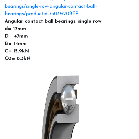
bearings/single-row-angular-contact-ball-
bearings/productid-7303%20BEP
Angular contact ball bearings, single row
d= 17mm
D= 47mm
B= 14mm
C= 15.9kN
C0= 8.3kN