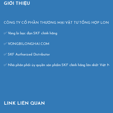
GIỚI THIỆU
CÔNG TY CỔ PHẦN THƯƠNG MẠI VẬT TƯ TỔNG HỢP LONG H
✅ Vòng bi bạc đạn SKF chính hãng 

✅ VONGBILONGHAI.COM 

✅ SKF Authorized Distributor 

✅ Nhà phân phối ủy quyền sản phẩm SKF chính hãng lớn nhất Việt N
LINK LIÊN QUAN