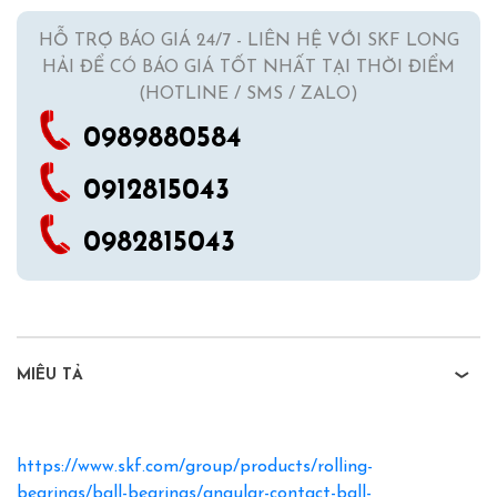
HỖ TRỢ BÁO GIÁ 24/7 - LIÊN HỆ VỚI SKF LONG
HẢI ĐỂ CÓ BÁO GIÁ TỐT NHẤT TẠI THỜI ĐIỂM
(HOTLINE / SMS / ZALO)
0989880584
0912815043
0982815043
MIÊU TẢ
https://www.skf.com/group/products/rolling-
bearings/ball-bearings/angular-contact-ball-